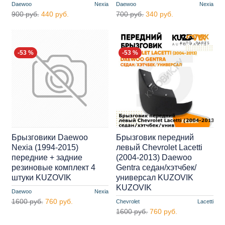
Daewoo
Nexia
Daewoo
Nexia
900 руб.
440 руб.
700 руб.
340 руб.
-53 %
-53 %
Брызговики Daewoo
Брызговик передний
Nexia (1994-2015)
левый Chevrolet Lacetti
передние + задние
(2004-2013) Daewoo
резиновые комплект 4
Gentra седан/хэтчбек/
штуки KUZOVIK
универсал KUZOVIK
KUZOVIK
Daewoo
Nexia
1600 руб.
760 руб.
Chevrolet
Lacetti
1600 руб.
760 руб.