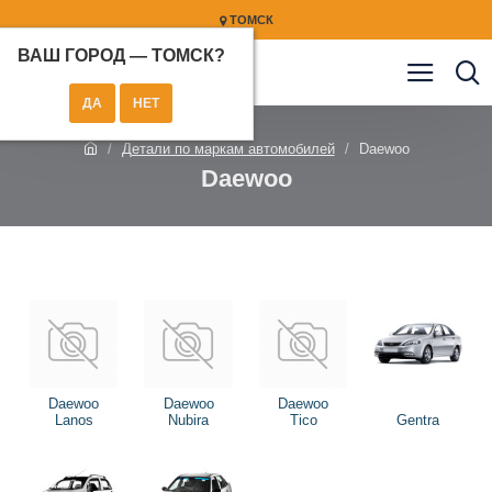
ТОМСК
ВАШ ГОРОД —
ТОМСК
?
Детали по маркам автомобилей
Daewoo
Daewoo
Daewoo
Daewoo
Daewoo
Lanos
Nubira
Tico
Gentra