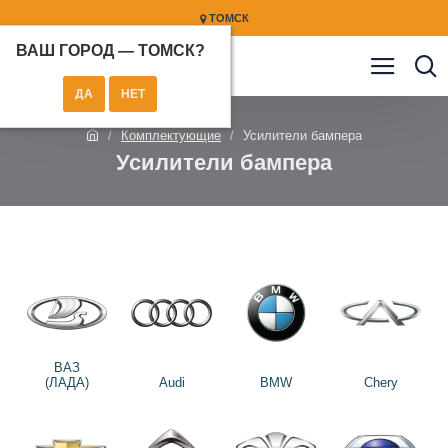
ТОМСК
ВАШ ГОРОД —
ТОМСК
?
Комплектующие
Усилители бампера
Усилители бампера
ВАЗ
(ЛАДА)
Audi
BMW
Chery