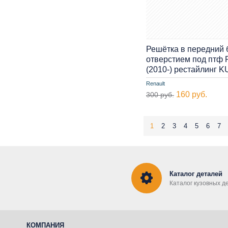
Решётка в передний 
отверстием под птф R
(2010-) рестайлинг 
Renault
160 руб.
300 руб.
1
2
3
4
5
6
7
Каталог деталей
Каталог кузовных д
КОМПАНИЯ