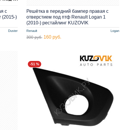
я с
Решётка в передний бампер правая с
 (2015-)
отверстием под птф Renault Logan 1
(2010-) рестайлинг KUZOVIK
Duster
Renault
Logan
160 руб.
300 руб.
-51 %