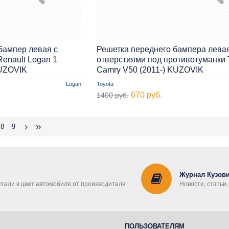
бампер левая с
Решетка переднего бампера левая
enault Logan 1
отверстиями под противотуманки 
KUZOVIK
Camry V50 (2011-) KUZOVIK
Logan
Toyota
670 руб.
1400 руб.
8
9
Журнал Кузови
етали в цвет автомобиля от производителя
Новости, статьи
ПОЛЬЗОВАТЕЛЯМ