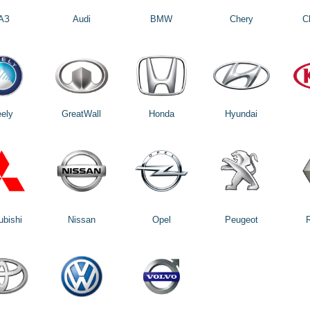
АЗ
Audi
BMW
Chery
C
ely
GreatWall
Honda
Hyundai
ubishi
Nissan
Opel
Peugeot