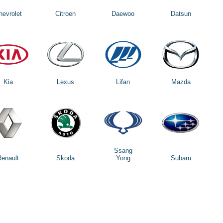
hevrolet
Citroen
Daewoo
Datsun
Kia
Lexus
Lifan
Mazda
Ssang
Renault
Skoda
Yong
Subaru