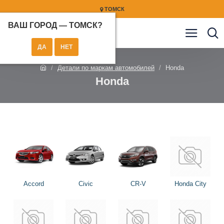
ТОМСК
ВАШ ГОРОД —
ТОМСК
?
Детали по маркам автомобилей
Honda
Honda
Accord
Civic
CR-V
Honda City