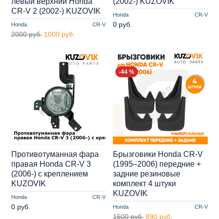
левый верхний Honda
(2002-) KUZOVIK
CR-V 2 (2002-) KUZOVIK
Honda
CR-V
0 руб.
Honda
CR-V
2000 руб.
1000 руб.
-44 %
Противотуманная фара
Брызговики Honda CR-V
правая Honda CR-V 3
(1995–2006) передние +
(2006-) с креплением
задние резиновые
KUZOVIK
комплект 4 штуки
KUZOVIK
Honda
CR-V
0 руб.
Honda
CR-V
1600 руб.
890 руб.