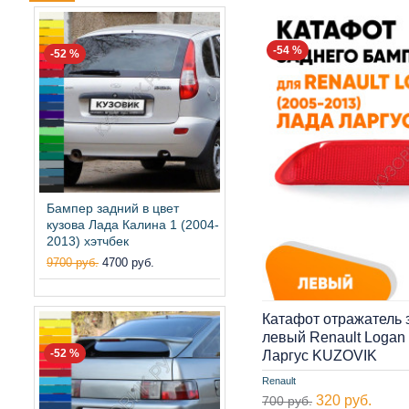
-54 %
-52 %
Бампер задний в цвет
кузова Лада Калина 1 (2004-
2013) хэтчбек
9700 руб.
4700 руб.
Катафот отражатель 
левый Renault Logan 
-52 %
Ларгус KUZOVIK
Renault
320 руб.
700 руб.