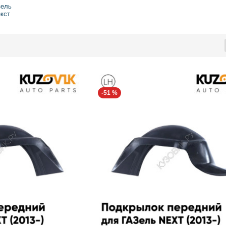
зель
кст
-51 %