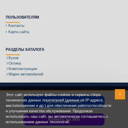
ПОЛЬЗОВАТЕЛЯМ
Контакты
Карта сайта
РАЗДЕЛЫ КАТАЛОГА
Кузов
Оптика
Комплектующие
Марки автомобилей
Этот сайт использует файлы cookies и сервисы сбора
технических данных посетителей (данные об IP-адресе,
Купить на Ozon
местоположении и др.) для обеспечения работоспособности
Адрес:
и улучшения качества обслуживания. Продолжая
использовать наш сайт, вы автоматически соглашаетесь с
Купить на WB
использованием данных технологий.
Copyright ©
2020 - 2025
КУЗОВИК.РУ