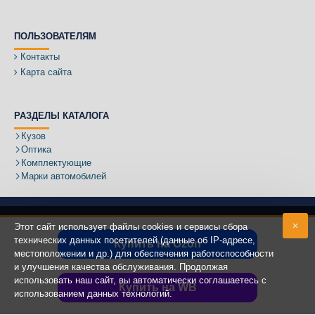
ПОЛЬЗОВАТЕЛЯМ
Контакты
Карта сайта
РАЗДЕЛЫ КАТАЛОГА
Кузов
Оптика
Комплектующие
Марки автомобилей
Этот сайт использует файлы cookies и сервисы сбора
технических данных посетителей (данные об IP-адресе,
Купить на Ozon
местоположении и др.) для обеспечения работоспособности
Адрес:
и улучшения качества обслуживания. Продолжая
использовать наш сайт, вы автоматически соглашаетесь с
Купить на WB
использованием данных технологий.
Copyright ©
2020 - 2025
КУЗОВИК.РУ