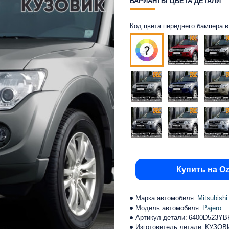
ВАРИАНТЫ ЦВЕТА ДЕТАЛИ
Код цвета переднего бампера в ц
Купить на O
Марка автомобиля:
Mitsubishi
Модель автомобиля:
Pajero
Артикул детали:
6400D523Y
Изготовитель детали:
КУЗОВ