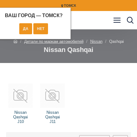
ТОМСК
ВАШ ГОРОД —
ТОМСК
?
Детали по маркам автомобилей
Nissan
Qashqai
Nissan Qashqai
Nissan
Nissan
Qashqai
Qashqai
J10
J11