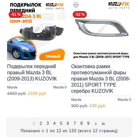
-51 %
-52 %
Подкрылок передний
Окантовка рамки
правый Mazda 3 BL
противотуманной фары
(2009-2013) KUZOVIK
правая Mazda 3 BL (2008-
2011) SPORT TYPE
Mazda
Mazda-3
серебро KUZOVIK
4800 руб.
2330 руб.
Mazda
Mazda-3
900 руб.
430 руб.
1
2
3
4
5
6
7
8
9
Показано с 1 по 12 из 133 (всего 12 страниц)